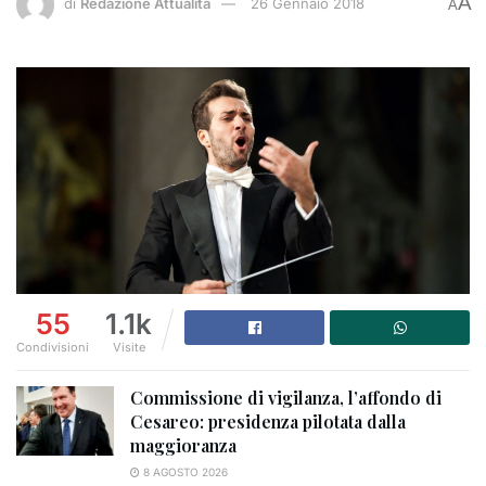
A
di
Redazione Attualità
26 Gennaio 2018
A
55
1.1k
Condivisioni
Visite
Commissione di vigilanza, l’affondo di
Cesareo: presidenza pilotata dalla
maggioranza
8 AGOSTO 2026