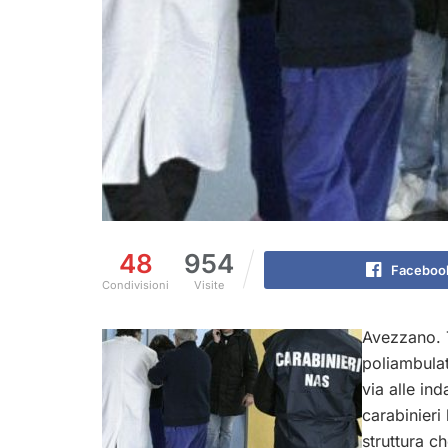
48
954
Faceboo
Condivisioni
Visite
Avezzano. 
poliambulat
via alle in
carabinieri
struttura c