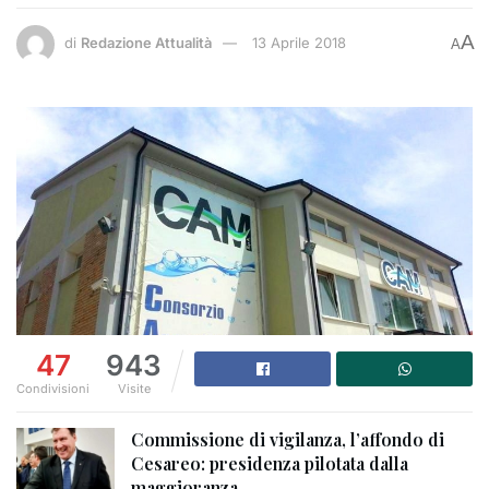
A
di
Redazione Attualità
13 Aprile 2018
A
47
943
Condivisioni
Visite
Commissione di vigilanza, l’affondo di
Cesareo: presidenza pilotata dalla
maggioranza