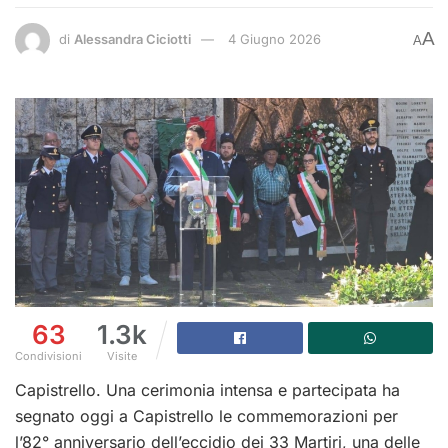
A
di
Alessandra Ciciotti
4 Giugno 2026
A
63
1.3k
Condivisioni
Visite
Capistrello. Una cerimonia intensa e partecipata ha
segnato oggi a Capistrello le commemorazioni per
l’82° anniversario dell’eccidio dei 33 Martiri, una delle