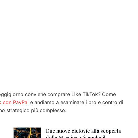
oggigiorno conviene comprare Like TikTok? Come
ok con PayPal
e andiamo a esaminare i pro e contro di
iano strategico più complesso.
Due nuove ciclovie alla scoperta
della Marsica: c’è anche il