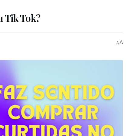
u Tik Tok?
A
A