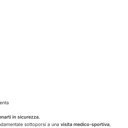
menta
enarti in sicurezza.
ndamentale sottoporsi a una
visita medico-sportiva
,