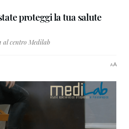
state proteggi la tua salute
a al centro Medilab
A
A