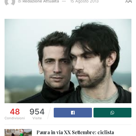
A
di
Redazione Attualità
15 Agosto 2013
A
48
954
Condivisioni
Visite
Paura in via XX Settembre: ciclista