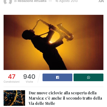
A
di
Redazione Attualità
16 Agosto 2013
A
47
940
Condivisioni
Visite
Due nuove ciclovie alla scoperta della
Marsica: c’è anche il secondo tratto della
Via delle Stelle