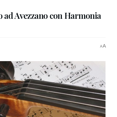
rto ad Avezzano con Harmonia
A
A