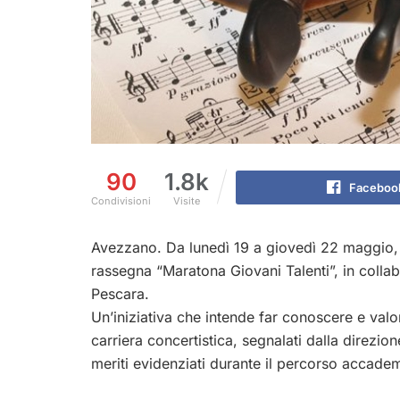
90
1.8k
Faceboo
Condivisioni
Visite
Avezzano. Da lunedì 19 a giovedì 22 maggio
rassegna “Maratona Giovani Talenti”, in colla
Pescara.
Un’iniziativa che intende far conoscere e valor
carriera concertistica, segnalati dalla direzio
meriti evidenziati durante il percorso accade