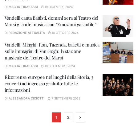
DI
MAGDA TIRABASSI
19 DICEMBRE 2024
Vandelli canta Battisti, domani sera al Teatro dei
Marsi grande musica con “Emozioni garantite”
DI
REDAZIONE ATTUALITÀ
10 OTTOBRE 2024
Vandelli, Minghi, Ron, Tazenda, balletti e musica
sulle immagini di Van Gogh: la stazione
musicale del Teatro dei Marsi
DI
MAGDA TIRABASSI
18 SETTEMBRE 2024
Ricorrenze europee nei luoghi della Storia, 3
concerti ad ingresso gratuito: tutte le
informazioni
DI
ALESSANDRA CICIOTTI
7 SETTEMBRE 2023
1
2