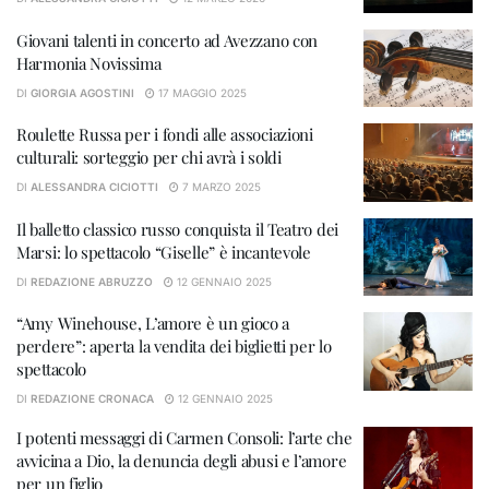
Giovani talenti in concerto ad Avezzano con
Harmonia Novissima
DI
GIORGIA AGOSTINI
17 MAGGIO 2025
Roulette Russa per i fondi alle associazioni
culturali: sorteggio per chi avrà i soldi
DI
ALESSANDRA CICIOTTI
7 MARZO 2025
Il balletto classico russo conquista il Teatro dei
Marsi: lo spettacolo “Giselle” è incantevole
DI
REDAZIONE ABRUZZO
12 GENNAIO 2025
“Amy Winehouse, L’amore è un gioco a
perdere”: aperta la vendita dei biglietti per lo
spettacolo
DI
REDAZIONE CRONACA
12 GENNAIO 2025
I potenti messaggi di Carmen Consoli: l’arte che
avvicina a Dio, la denuncia degli abusi e l’amore
per un figlio