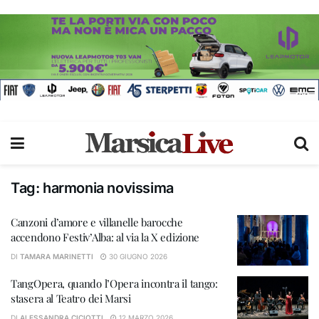
Tag:
harmonia novissima
Canzoni d’amore e villanelle barocche
accendono Festiv’Alba: al via la X edizione
DI
TAMARA MARINETTI
30 GIUGNO 2026
TangOpera, quando l’Opera incontra il tango:
stasera al Teatro dei Marsi
DI
ALESSANDRA CICIOTTI
12 MARZO 2026