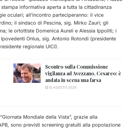
stampa informativa aperta a tutta la cittadinanza
ie oculari; all’incontro parteciperanno: il vice
no; il sindaco di Pescina, sig. Mirko Zauri; gli
a; le ortottiste Domenica Aureli e Alessia Ippoliti; i
li Ipovedenti Onlus, sig. Antonio Rotondi (presidente
residente regionale UICI).
Scontro sulla Commissione
vigilanza ad Avezzano, Cesareo: è
andata in scena una farsa
10 AGOSTO 2026
 “Giornata Mondiale della Vista”, grazie alla
’IAPB, sono previsti screening gratuiti alla popolazione