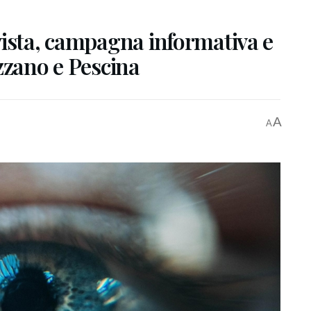
vista, campagna informativa e
zzano e Pescina
A
A