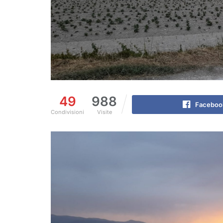
49
988
Faceboo
Condivisioni
Visite