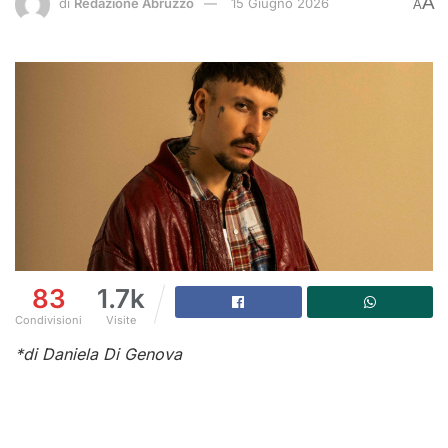
A
di
Redazione Abruzzo
15 Giugno 2026
A
83
1.7k
Condivisioni
Visite
*di Daniela Di Genova