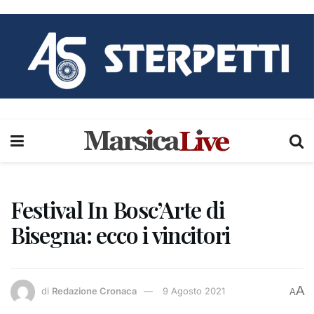
Festival In Bosc’Arte di
Bisegna: ecco i vincitori
A
di
Redazione Cronaca
9 Agosto 2021
A