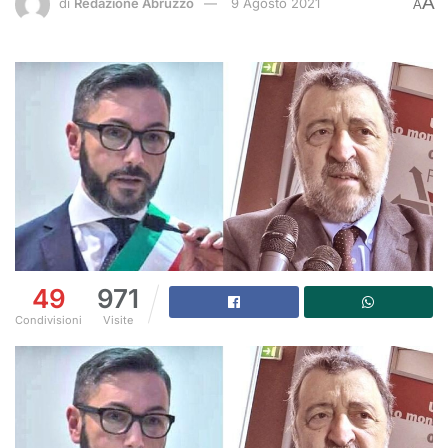
A
di
Redazione Abruzzo
9 Agosto 2021
A
49
971
Condivisioni
Visite