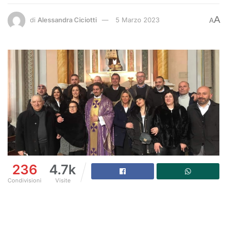
A
di
Alessandra Ciciotti
5 Marzo 2023
A
236
4.7k
Condivisioni
Visite