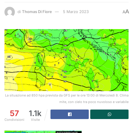
A
di
Thomas Di Fiore
5 Marzo 2023
A
La situazione ad 850 hpa prevista da GFS per le ore 13:00 di Mercoledì 8. Clima
mite, con cielo tra poco nuvoloso e variabile
57
1.1k
Condivisioni
Visite