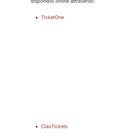
disponibili online attraverso:
TicketOne
CiaoTickets