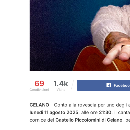
69
1.4k
Faceboo
Condivisioni
Visite
CELANO –
Conto alla rovescia per uno degli a
lunedì 11 agosto 2025
, alle ore
21:30
, il can
cornice del
Castello Piccolomini di Celano
, p