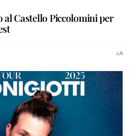
o al Castello Piccolomini per
est
A
A