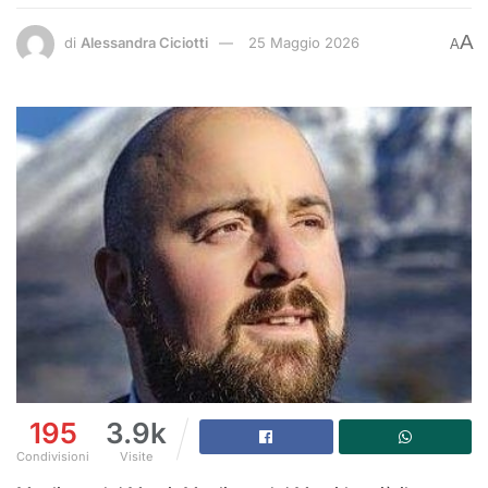
A
di
Alessandra Ciciotti
25 Maggio 2026
A
195
3.9k
Condivisioni
Visite