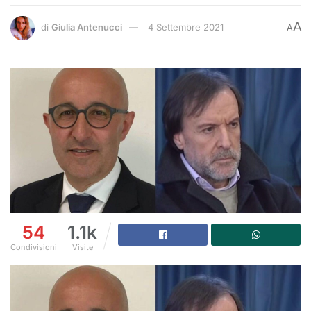
A
di
Giulia Antenucci
4 Settembre 2021
A
54
1.1k
Condivisioni
Visite