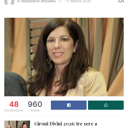
A
di
Redazione Attualità
17 Marzo 2015
A
48
960
Condivisioni
Visite
Gironi Divini 2026: tre sere a