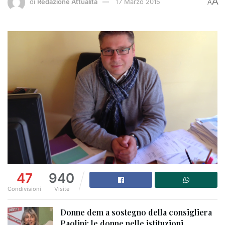
A
di
Redazione Attualità
17 Marzo 2015
A
47
940
Condivisioni
Visite
Donne dem a sostegno della consigliera
Paolini: le donne nelle istituzioni