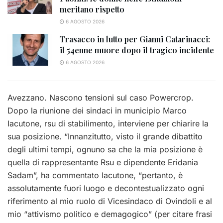
meritano rispetto
6 AGOSTO 2026
Trasacco in lutto per Gianni Catarinacci:
il 54enne muore dopo il tragico incidente
6 AGOSTO 2026
Avezzano. Nascono tensioni sul caso Powercrop.
Dopo la riunione dei sindaci in municipio Marco
Iacutone, rsu di stabilimento, interviene per chiarire la
sua posizione. “Innanzitutto, visto il grande dibattito
degli ultimi tempi, ognuno sa che la mia posizione è
quella di rappresentante Rsu e dipendente Eridania
Sadam”, ha commentato Iacutone, “pertanto, è
assolutamente fuori luogo e decontestualizzato ogni
riferimento al mio ruolo di Vicesindaco di Ovindoli e al
mio “attivismo politico e demagogico” (per citare frasi