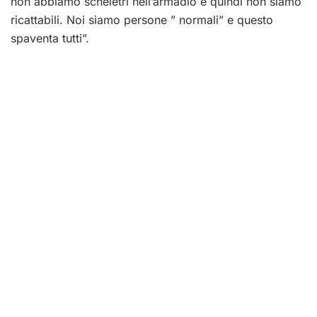
non abbiamo scheletri nell’armadio e quindi non siamo
ricattabili. Noi siamo persone ” normali” e questo
spaventa tutti”.