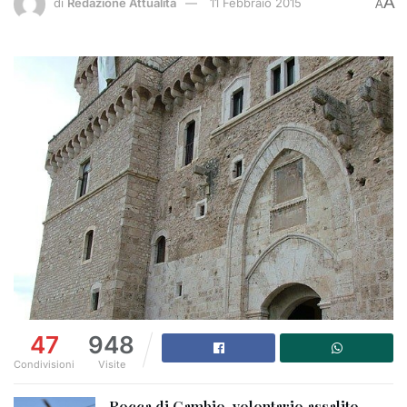
A
di
Redazione Attualità
11 Febbraio 2015
A
47
948
Condivisioni
Visite
Rocca di Cambio, volontario assalito