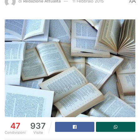
A
di
Redazione Attualità
11 Febbraio 2015
A
47
937
Condivisioni
Visite