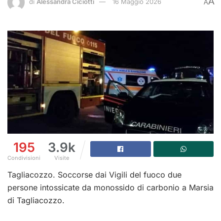
A
di
Alessandra Ciciotti
16 Maggio 2026
A
195
3.9k
Condivisioni
Visite
Tagliacozzo. Soccorse dai Vigili del fuoco due
persone intossicate da monossido di carbonio a Marsia
di Tagliacozzo.