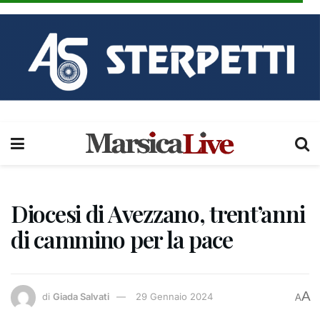
Diocesi di Avezzano, trent’anni
di cammino per la pace
A
di
Giada Salvati
29 Gennaio 2024
A