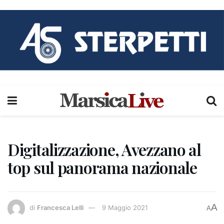
Digitalizzazione, Avezzano al
top sul panorama nazionale
A
di
Francesca Lelli
9 Maggio 2021
A