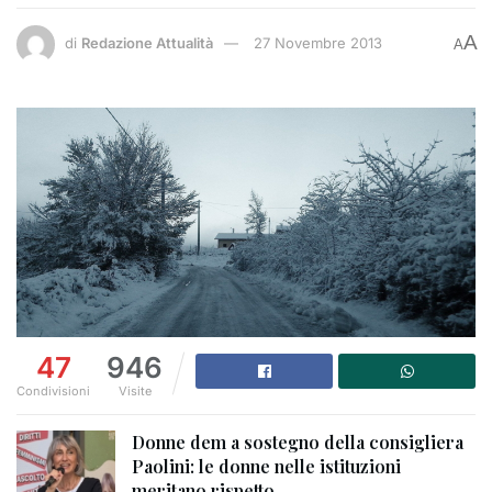
A
di
Redazione Attualità
27 Novembre 2013
A
47
946
Condivisioni
Visite
Donne dem a sostegno della consigliera
Paolini: le donne nelle istituzioni
meritano rispetto