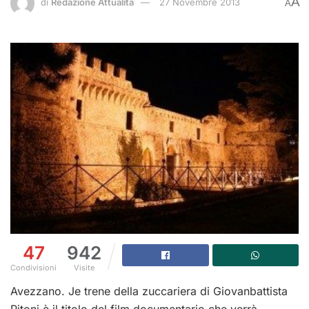
A
di
Redazione Attualità
27 Novembre 2013
A
47
942
Condivisioni
Visite
Avezzano. Je trene della zuccariera di Giovanbattista
Pitoni è il titolo del film documentario che verrà