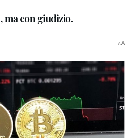
, ma con giudizio.
A
A