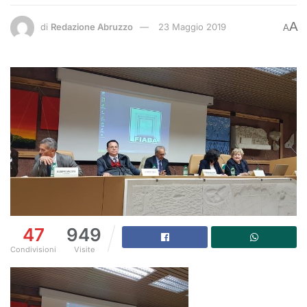
A
di
Redazione Abruzzo
23 Maggio 2019
A
47
949
Condivisioni
Visite