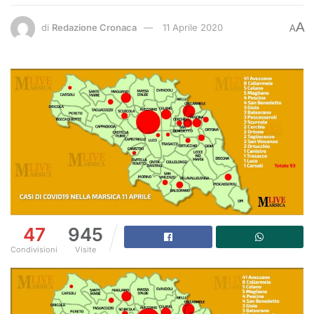
A
di
Redazione Cronaca
11 Aprile 2020
A
47
945
Condivisioni
Visite