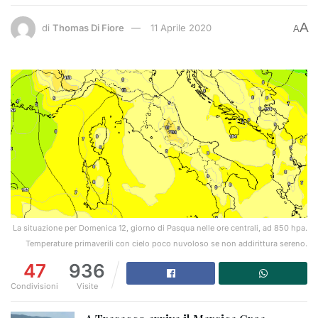
A
di
Thomas Di Fiore
11 Aprile 2020
A
La situazione per Domenica 12, giorno di Pasqua nelle ore centrali, ad 850 hpa.
Temperature primaverili con cielo poco nuvoloso se non addirittura sereno.
47
936
Condivisioni
Visite