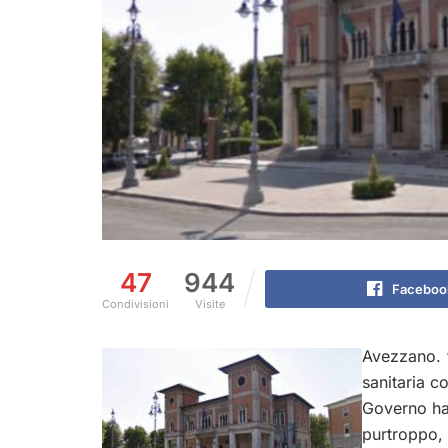
47
944
Faceboo
Condivisioni
Visite
Avezzano. 
sanitaria c
Governo ha
purtroppo, 