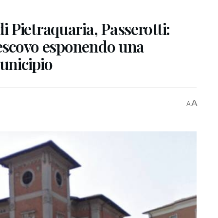
 Pietraquaria, Passerotti:
 Vescovo esponendo una
municipio
A
A