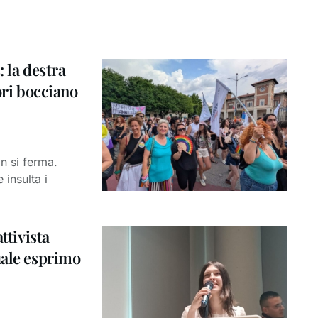
 la destra
ori bocciano
n si ferma.
insulta i
ttivista
uale esprimo