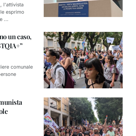
l'attivista
ale esprimo
e ...
ano un caso,
GBTQIA+”
gliere comunale
 persone
omunista
ole