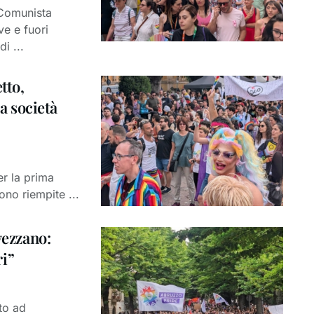
Comunista
ve e fuori
i ...
tto,
la società
er la prima
ono riempite ...
vezzano:
ri”
to ad