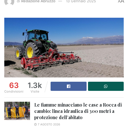
A
di
Redazione Abruzzo
13 Gennaio 2025
A
63
1.3k
Condivisioni
Visite
Le fiamme minacciano le case a Rocca di
cambio: linea idraulica di 300 metri a
protezione dell’abitato
7 AGOSTO 2026