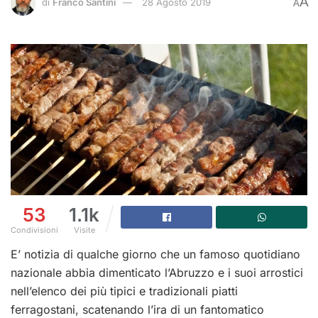
A
di
Franco Santini
28 Agosto 2019
A
53
1.1k
Condivisioni
Visite
E’ notizia di qualche giorno che un famoso quotidiano
nazionale abbia dimenticato l’Abruzzo e i suoi arrostici
nell’elenco dei più tipici e tradizionali piatti
ferragostani, scatenando l’ira di un fantomatico