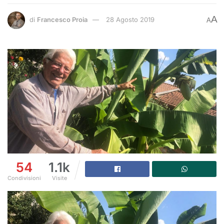
A
di
Francesco Proia
28 Agosto 2019
A
54
1.1k
Condivisioni
Visite