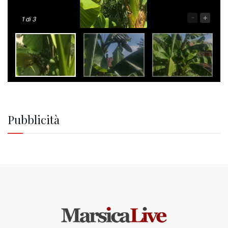
-
+
1
di 3
Pubblicità