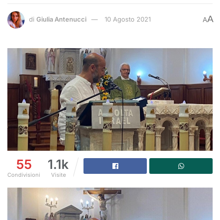
A
di
Giulia Antenucci
10 Agosto 2021
A
55
1.1k
Condivisioni
Visite