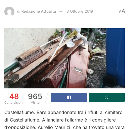
A
di
Redazione Attualità
3 Ottobre 2019
A
48
965
Condivisioni
Visite
Castellafiume. Bare abbandonate tra i rifiuti al cimitero
di Castellafiume. A lanciare l’allarme è il consigliere
d’opposizione, Aurelio Maurizi, che ha trovato una vera