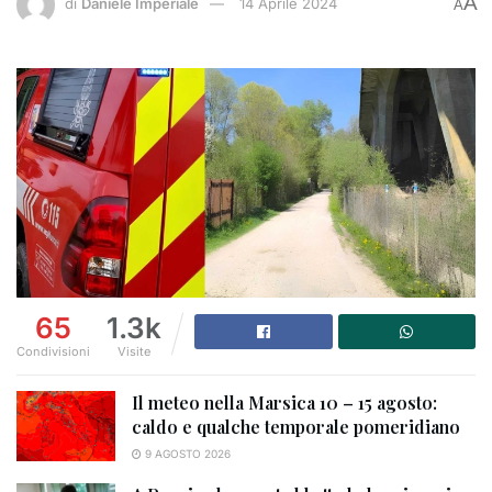
A
di
Daniele Imperiale
14 Aprile 2024
A
65
1.3k
Condivisioni
Visite
Il meteo nella Marsica 10 – 15 agosto:
caldo e qualche temporale pomeridiano
9 AGOSTO 2026