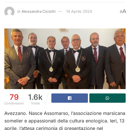
A
di
Alessandra Ciciotti
14 Aprile 2024
A
79
1.6k
Condivisioni
Visite
Avezzano. Nasce Assomarso, l’associazione marsicana
somelier e appassionati della cultura enologica. Ieri, 13
aprile, l’attesa cerimonia di presentazione nel