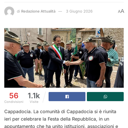
A
di
Redazione Attualità
3 Giugno 2026
A
56
1.1k
Condivisioni
Visite
Cappadocia. La comunità di Cappadocia si è riunita
ieri per celebrare la Festa della Repubblica, in un
appuntamento che ha unito istituzioni, associazioni e