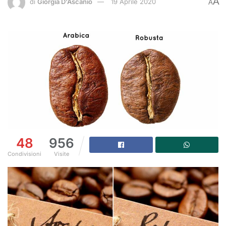
A
di
Giorgia D'Ascanio
19 Aprile 2020
A
48
956
Condivisioni
Visite