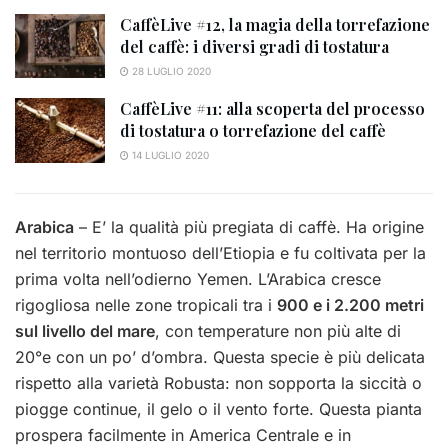
CaffèLive #12, la magia della torrefazione
del caffè: i diversi gradi di tostatura
28 LUGLIO 2020
CaffèLive #11: alla scoperta del processo
di tostatura o torrefazione del caffè
14 LUGLIO 2020
Arabica
– E’ la qualità più pregiata di caffè. Ha origine
nel territorio montuoso dell’Etiopia e fu coltivata per la
prima volta nell’odierno Yemen. L’Arabica cresce
rigogliosa nelle zone tropicali tra i
900 e i 2.200 metri
sul livello del mare
, con temperature non più alte di
20°e con un po’ d’ombra. Questa specie è più delicata
rispetto alla varietà Robusta: non sopporta la siccità o
piogge continue, il gelo o il vento forte. Questa pianta
prospera facilmente in America Centrale e in