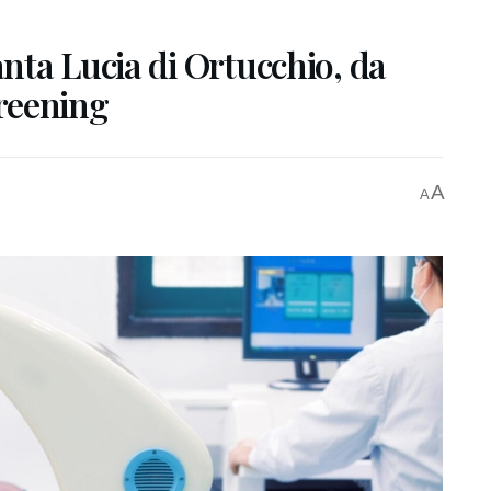
nta Lucia di Ortucchio, da
creening
A
A