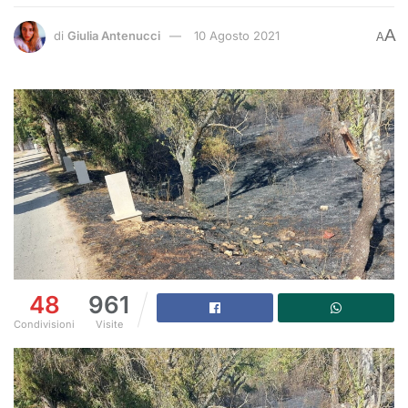
A
di
Giulia Antenucci
10 Agosto 2021
A
48
961
Condivisioni
Visite