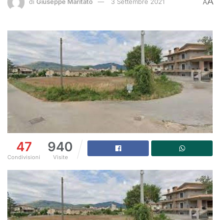
A
di
Giuseppe Maritato
3 Settembre 2021
A
47
940
Condivisioni
Visite