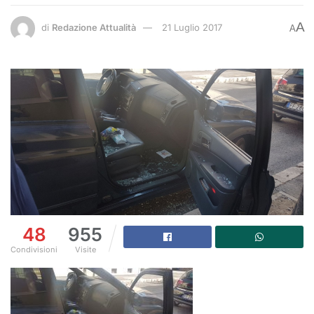
A
di
Redazione Attualità
21 Luglio 2017
A
48
955
Condivisioni
Visite