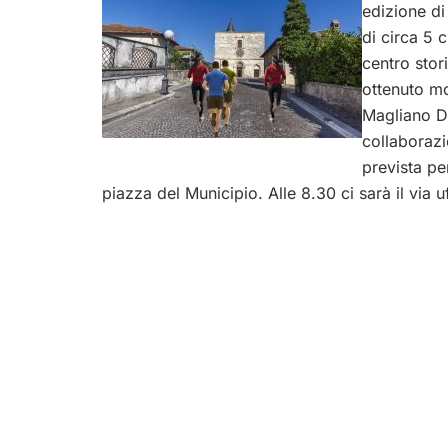
edizione di
di circa 5 c
centro stor
ottenuto mo
Magliano De
collaborazi
prevista pe
piazza del Municipio. Alle 8.30 ci sarà il via uf