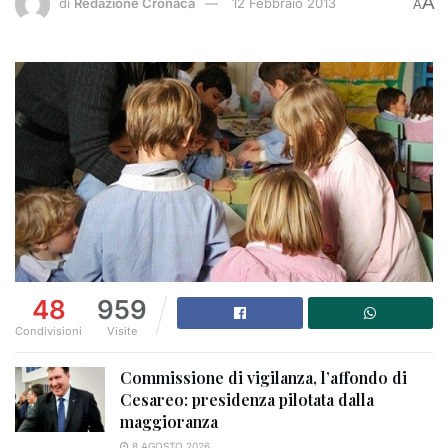
A
di
Redazione Cronaca
12 Febbraio 2013
A
48
959
Condivisioni
Visite
Commissione di vigilanza, l’affondo di
Cesareo: presidenza pilotata dalla
maggioranza
8 AGOSTO 2026